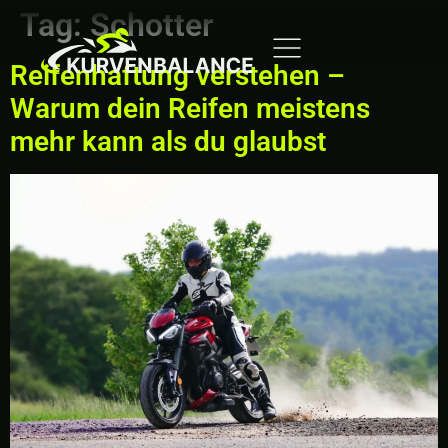
Tag:
Schotter
Reifenhaftung verstehen –
Warum dein Reifen meistens
mehr kann als du glaubst