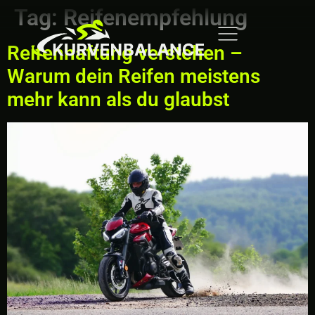
Tag:
Reifenempfehlung
Reifenhaftung verstehen –
Warum dein Reifen meistens
mehr kann als du glaubst